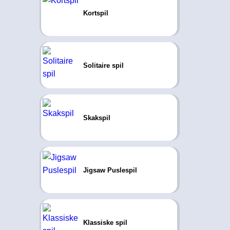
Kortspil
Solitaire spil
Skakspil
Jigsaw Puslespil
Klassiske spil