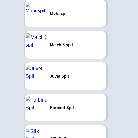
Mobilspil
Match 3 spil
Juvel Spil
Forbind Spil