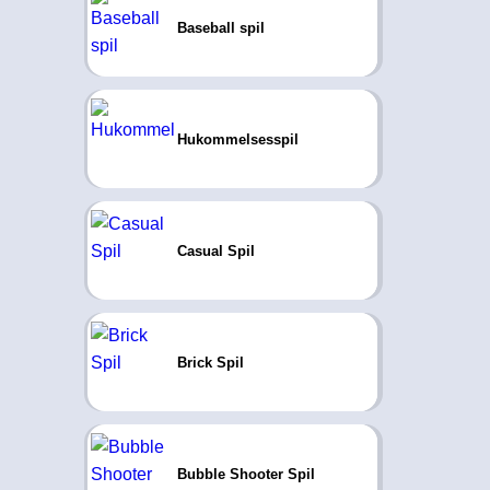
Baseball spil
Hukommelsesspil
Casual Spil
Brick Spil
Bubble Shooter Spil