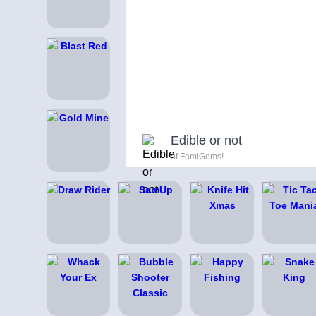
Edible or not
af FamiGems!