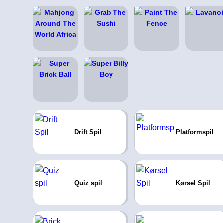
Drift Spil
Platformspil
Quiz spil
Kørsel Spil