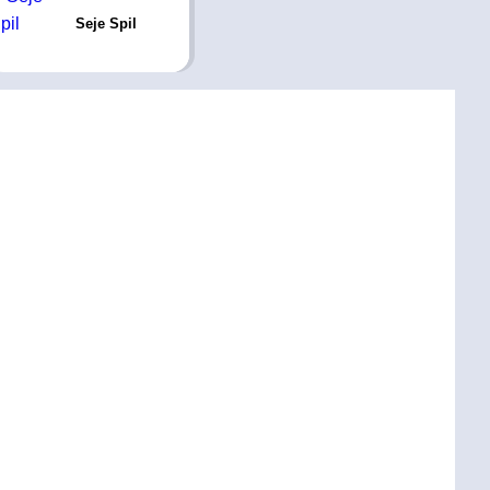
Seje Spil