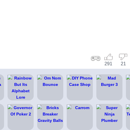
291
21