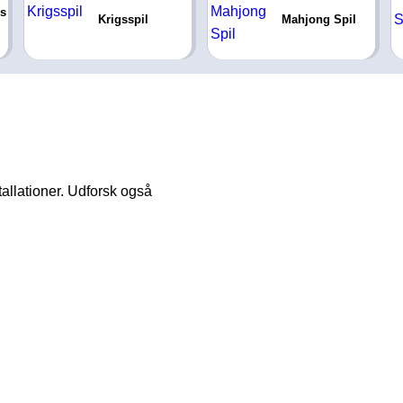
s
Krigsspil
Mahjong Spil
tallationer. Udforsk også