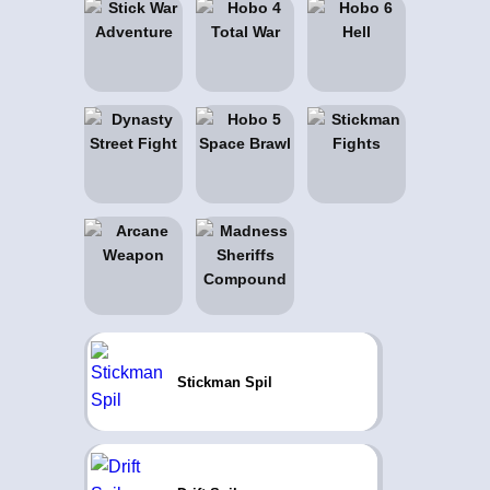
Stickman Spil