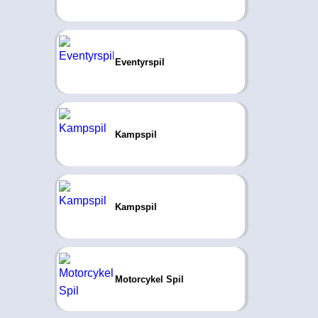
Eventyrspil
Kampspil
Kampspil
Motorcykel Spil