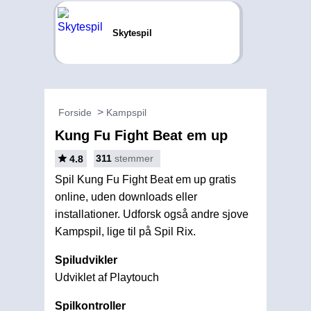
Skytespil
Forside
Kampspil
Kung Fu Fight Beat em up
311
stemmer
4.8
Spil Kung Fu Fight Beat em up gratis
online, uden downloads eller
installationer. Udforsk også andre sjove
Kampspil, lige til på Spil Rix.
Spiludvikler
Udviklet af Playtouch
Spilkontroller