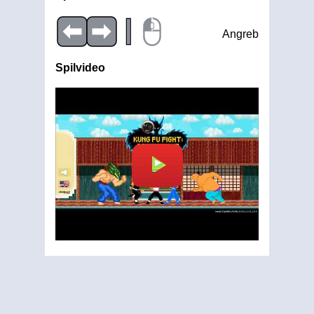
|
Angreb
Spilvideo