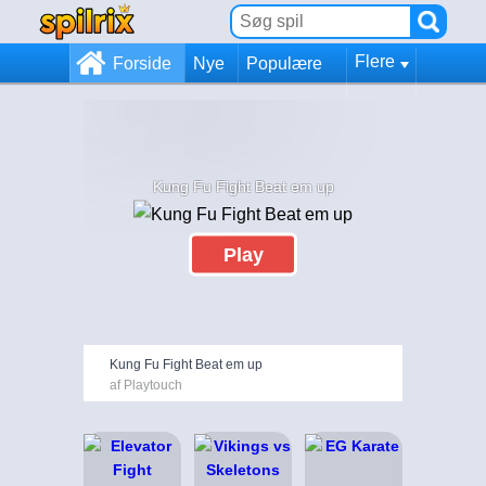
Flere
Forside
Nye
Populære
Kung Fu Fight Beat em up
Play
Kung Fu Fight Beat em up
af Playtouch