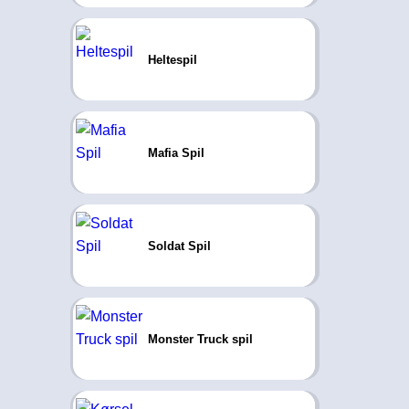
Heltespil
Mafia Spil
Soldat Spil
Monster Truck spil