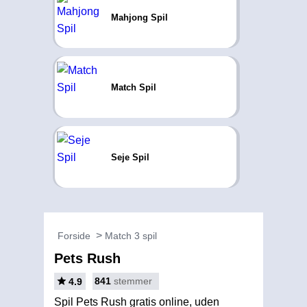
Mahjong Spil
Match Spil
Seje Spil
Forside
Match 3 spil
Pets Rush
841
stemmer
4.9
Spil Pets Rush gratis online, uden