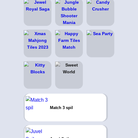
Match 3 spil