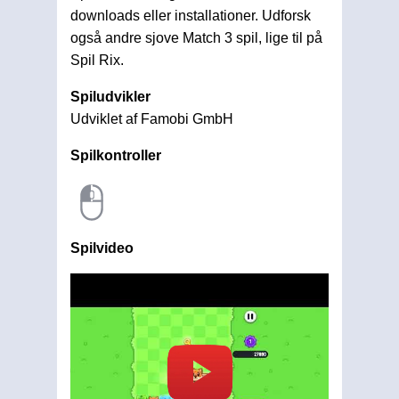
downloads eller installationer. Udforsk
også andre sjove Match 3 spil, lige til på
Spil Rix.
Spiludvikler
Udviklet af Famobi GmbH
Spilkontroller
Spilvideo