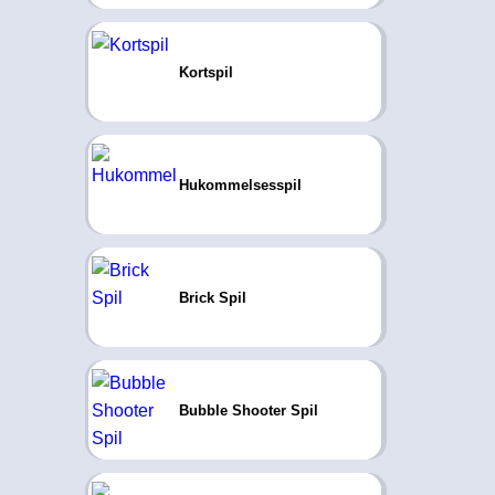
Kortspil
Hukommelsesspil
Brick Spil
Bubble Shooter Spil