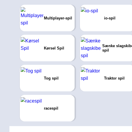
Multiplayer-spil
io-spil
Sænke slagskib
Kørsel Spil
spil
Tog spil
Traktor spil
racespil