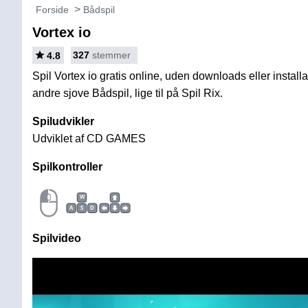
Forside
Bådspil
Vortex io
327
stemmer
4.8
Spil Vortex io gratis online, uden downloads eller install
andre sjove Bådspil, lige til på Spil Rix.
Spiludvikler
Udviklet af CD GAMES
Spilkontroller
W
A
S
D
Spilvideo