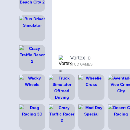
Vortex io
af CD GAMES