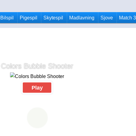
Bilspil
Pigespil
Skytespil
Madlavning
Sjove
Match 3
Colors Bubble Shooter
Play