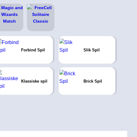
Forbind Spil
Slik Spil
Klassiske spil
Brick Spil