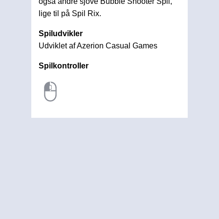
også andre sjove Bubble Shooter Spil,
lige til på Spil Rix.
Spiludvikler
Udviklet af Azerion Casual Games
Spilkontroller