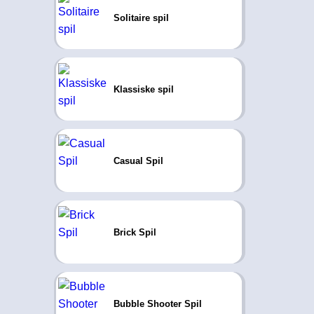
Solitaire spil
Klassiske spil
Casual Spil
Brick Spil
Bubble Shooter Spil