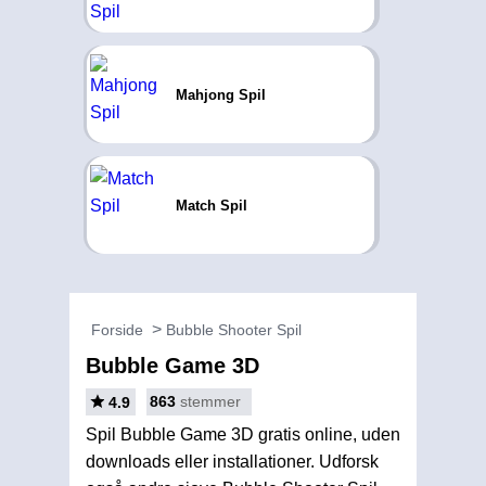
Mahjong Spil
Match Spil
Forside
Bubble Shooter Spil
Bubble Game 3D
863
stemmer
4.9
Spil Bubble Game 3D gratis online, uden
downloads eller installationer. Udforsk