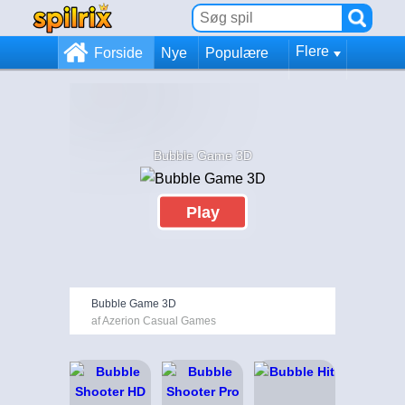
Flere
Forside
Nye
Populære
Bubble Game 3D
Play
Bubble Game 3D
af Azerion Casual Games