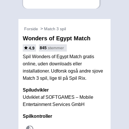
Forside
Match 3 spil
Wonders of Egypt Match
845
stemmer
4.9
Spil Wonders of Egypt Match gratis
online, uden downloads eller
installationer. Udforsk også andre sjove
Match 3 spil, lige til på Spil Rix.
Spiludvikler
Udviklet af SOFTGAMES – Mobile
Entertainment Services GmbH
Spilkontroller