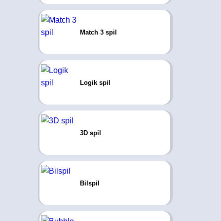
Match 3 spil
Logik spil
3D spil
Bilspil