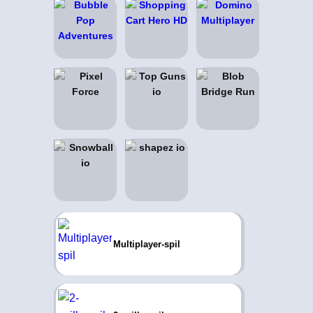
Multiplayer-spil