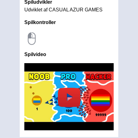
Spiludvikler
Udviklet af CASUAL AZUR GAMES
Spilkontroller
Spilvideo