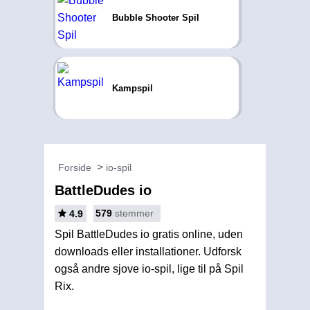
Bubble Shooter Spil
Kampspil
Forside
io-spil
BattleDudes io
579
stemmer
4.9
Spil BattleDudes io gratis online, uden
downloads eller installationer. Udforsk
også andre sjove io-spil, lige til på Spil
Rix.