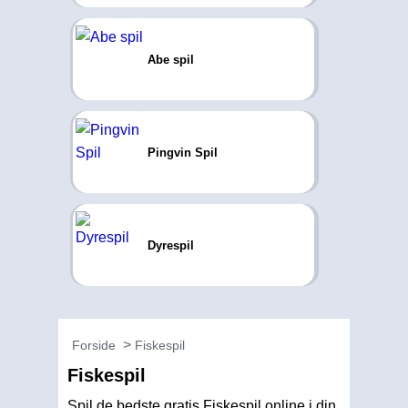
Abe spil
Pingvin Spil
Dyrespil
Forside
Fiskespil
Fiskespil
Spil de bedste gratis Fiskespil online i din