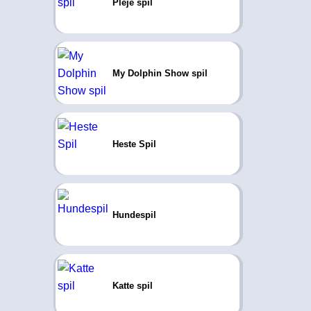
Pleje spil
My Dolphin Show spil
Heste Spil
Hundespil
Katte spil