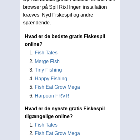
browser på Spil Rix! Ingen installation
kræves. Nyd Fiskespil og andre
spændende.
Hvad er de bedste gratis Fiskespil
online?
Fish Tales
Merge Fish
Tiny Fishing
Happy Fishing
Fish Eat Grow Mega
Harpoon FRVR
Hvad er de nyeste gratis Fiskespil
tilgængelige online?
Fish Tales
Fish Eat Grow Mega