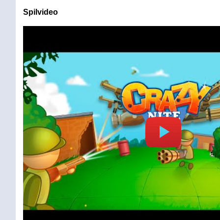
Spilvideo