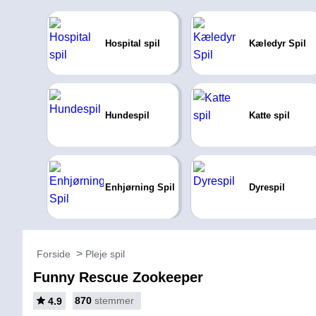
Hospital spil
Kæledyr Spil
Hundespil
Katte spil
Enhjørning Spil
Dyrespil
Forside
Pleje spil
Funny Rescue Zookeeper
870
stemmer
4.9