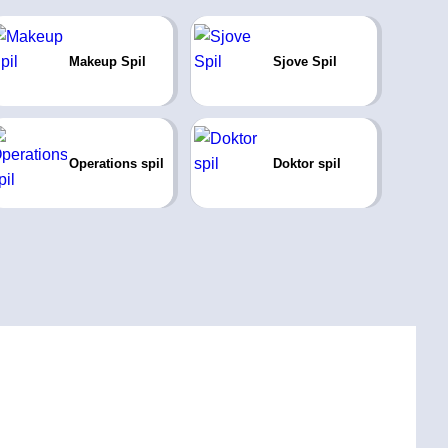
Makeup Spil
Sjove Spil
Operations spil
Doktor spil