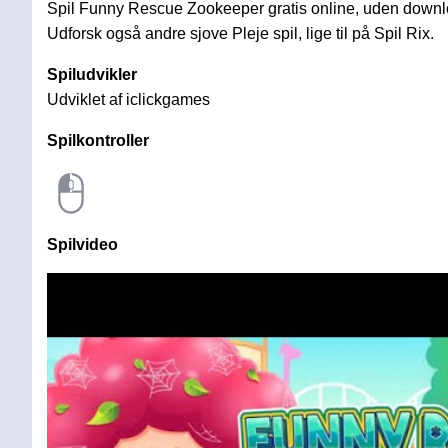
Spil Funny Rescue Zookeeper gratis online, uden downloa
Udforsk også andre sjove Pleje spil, lige til på Spil Rix.
Spiludvikler
Udviklet af iclickgames
Spilkontroller
Spilvideo