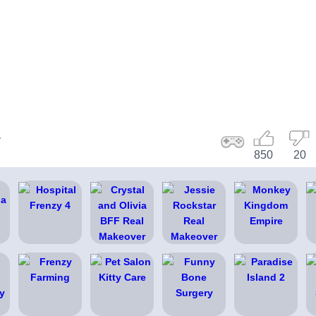
r
850
20