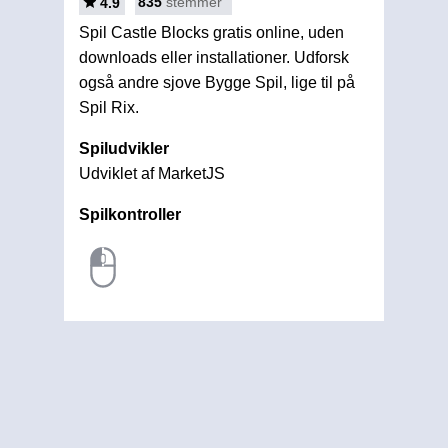
835
stemmer
4.9
Spil Castle Blocks gratis online, uden
downloads eller installationer. Udforsk
også andre sjove Bygge Spil, lige til på
Spil Rix.
Spiludvikler
Udviklet af MarketJS
Spilkontroller