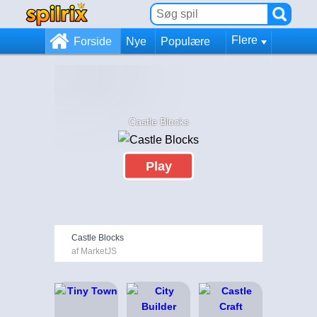
Flere
Forside
Nye
Populære
Castle Blocks
Play
Castle Blocks
af MarketJS