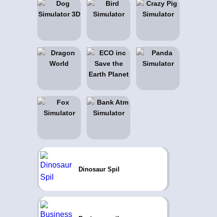
Dinosaur Spil