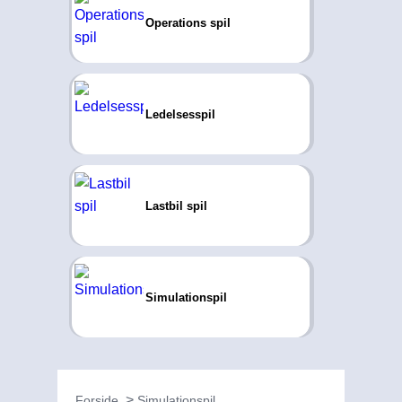
Operations spil
Ledelsesspil
Lastbil spil
Simulationspil
Forside
Simulationspil