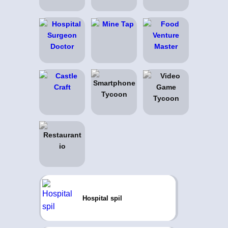
Hospital spil