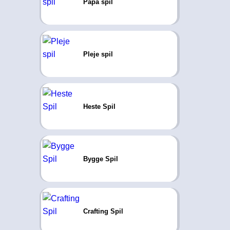
Papa spil
Pleje spil
Heste Spil
Bygge Spil
Crafting Spil