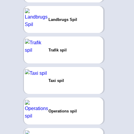
Landbrugs Spil
Trafik spil
Taxi spil
Operations spil