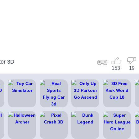
tor 3D
153
19