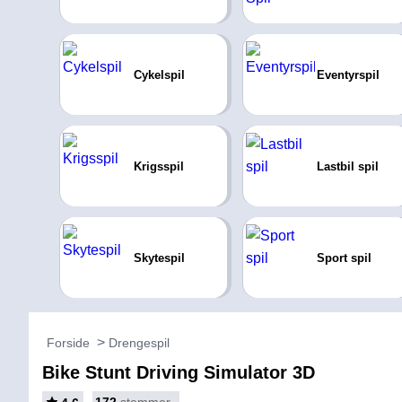
Cykelspil
Eventyrspil
Krigsspil
Lastbil spil
Skytespil
Sport spil
Forside
Drengespil
Bike Stunt Driving Simulator 3D