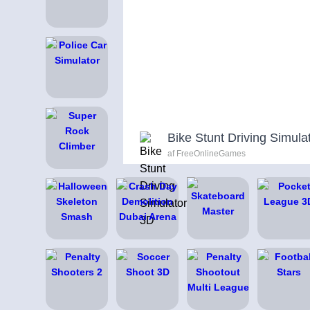
Bike Stunt Driving Simula
af FreeOnlineGames