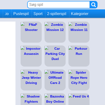
.io
Puslespil
Sport
2-spillerspil
Kategorier