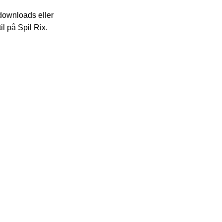
 downloads eller
il på Spil Rix.