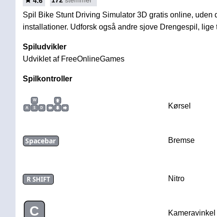
172
stemmer
4.6
Spil Bike Stunt Driving Simulator 3D gratis online, uden
installationer. Udforsk også andre sjove Drengespil, lige t
Spiludvikler
Udviklet af FreeOnlineGames
Spilkontroller
W
Kørsel
A
S
D
Spacebar
Bremse
Nitro
R SHIFT
C
Kameravinkel