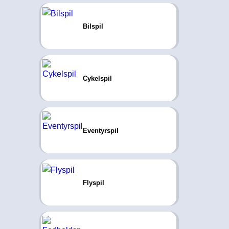
Bilspil
Cykelspil
Eventyrspil
Flyspil