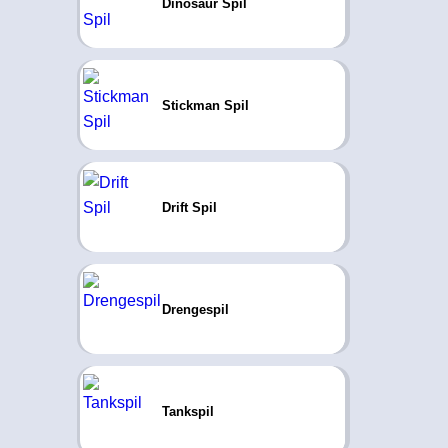
Dinosaur Spil
Stickman Spil
Drift Spil
Drengespil
Tankspil