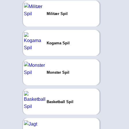
Militær Spil
Kogama Spil
Monster Spil
Basketball Spil