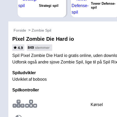
Tower Defense-
Strategi spil
spil
Forside
Zombie Spil
Pixel Zombie Die Hard io
849
stemmer
4.9
Spil Pixel Zombie Die Hard io gratis online, uden downloa
Udforsk også andre sjove Zombie Spil, lige til på Spil Rix
Spiludvikler
Udviklet af boboos
Spilkontroller
W
Kørsel
A
S
D