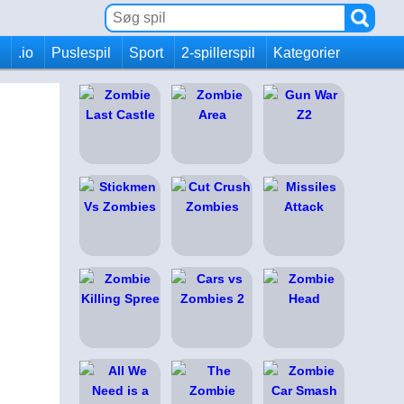
.io
Puslespil
Sport
2-spillerspil
Kategorier