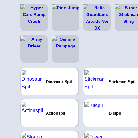
Dinosaur Spil
Stickman Spil
Actionspil
Bilspil