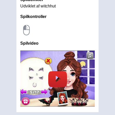
Udviklet af witchhut
Spilkontroller
Spilvideo