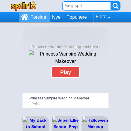
Flere
Forside
Nye
Populære
Princess Vampire Wedding Makeover
Play
Princess Vampire Wedding Makeover
af witchhut