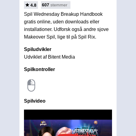
607
stemmer
4.8
Spil Wednesday Breakup Handbook
gratis online, uden downloads eller
installationer. Udforsk også andre sjove
Makeover Spil, lige til på Spil Rix.
Spiludvikler
Udviklet af Bitent Media
Spilkontroller
Spilvideo