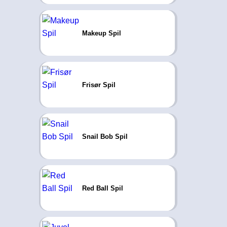
Makeup Spil
Frisør Spil
Snail Bob Spil
Red Ball Spil