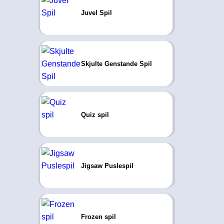
Juvel Spil
Skjulte Genstande Spil
Quiz spil
Jigsaw Puslespil
Frozen spil