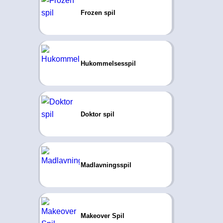
Frozen spil
Hukommelsesspil
Doktor spil
Madlavningsspil
Makeover Spil