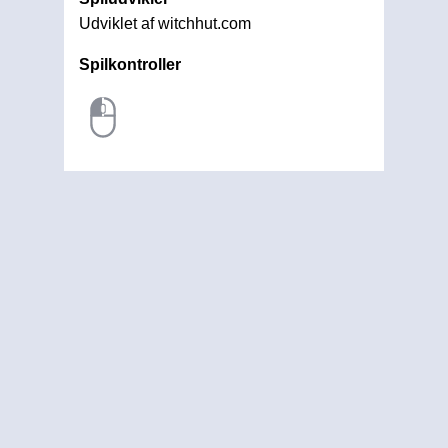
Udviklet af witchhut.com
Spilkontroller