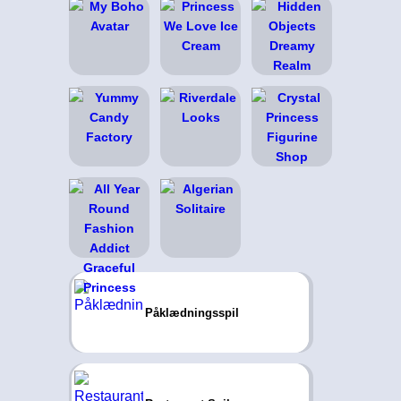
Påklædningsspil