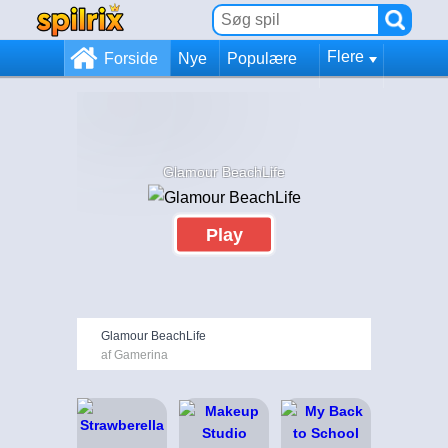
Flere
Forside
Nye
Populære
Glamour BeachLife
Play
Glamour BeachLife
af Gamerina