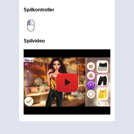
Spilkontroller
Spilvideo