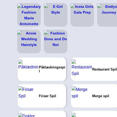
Påklædningsspi
Restaurant Spil
l
Frisør Spil
Merge spil