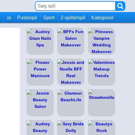
.io
Puslespil
Sport
2-spillerspil
Kategorier