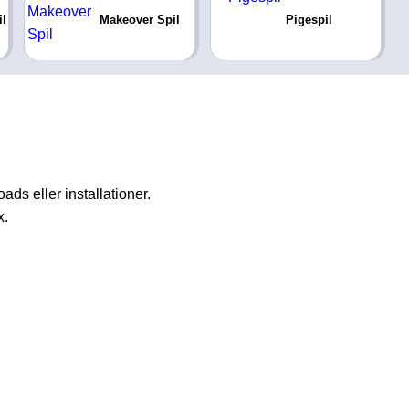
l
Makeover Spil
Pigespil
ds eller installationer.
x.