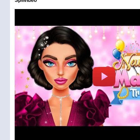
Spilvideo