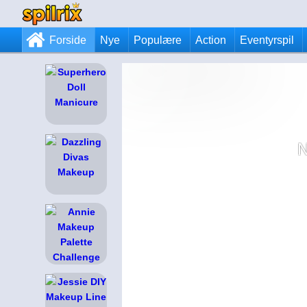
Forside
Nye
Populære
Action
Eventyrspil
N