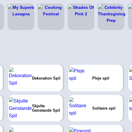
Dekoration Spil
Pleje spil
Skjulte
Solitaire spil
Genstande Spil