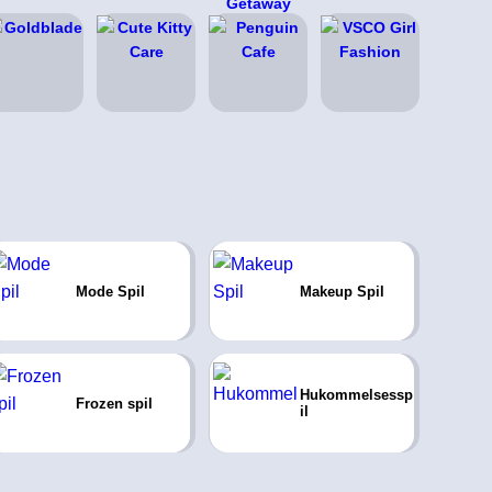
Mode Spil
Makeup Spil
Hukommelsessp
Frozen spil
il