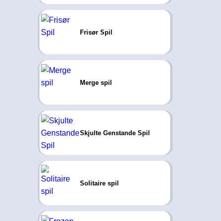
Frisør Spil
Merge spil
Skjulte Genstande Spil
Solitaire spil