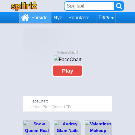
Flere
Forside
Nye
Populære
FaceChart
Play
FaceChart
af Mad Pixel Games LTD