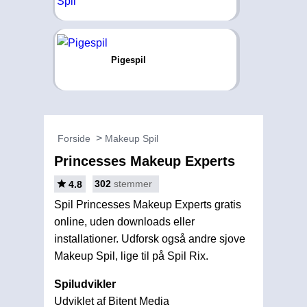
Pigespil
Forside
Makeup Spil
Princesses Makeup Experts
302
stemmer
4.8
Spil Princesses Makeup Experts gratis
online, uden downloads eller
installationer. Udforsk også andre sjove
Makeup Spil, lige til på Spil Rix.
Spiludvikler
Udviklet af Bitent Media