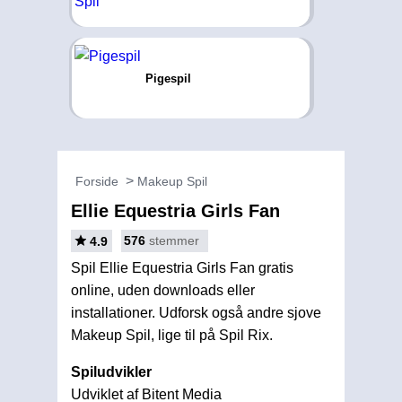
Pigespil
Forside
Makeup Spil
Ellie Equestria Girls Fan
576
stemmer
4.9
Spil Ellie Equestria Girls Fan gratis
online, uden downloads eller
installationer. Udforsk også andre sjove
Makeup Spil, lige til på Spil Rix.
Spiludvikler
Udviklet af Bitent Media