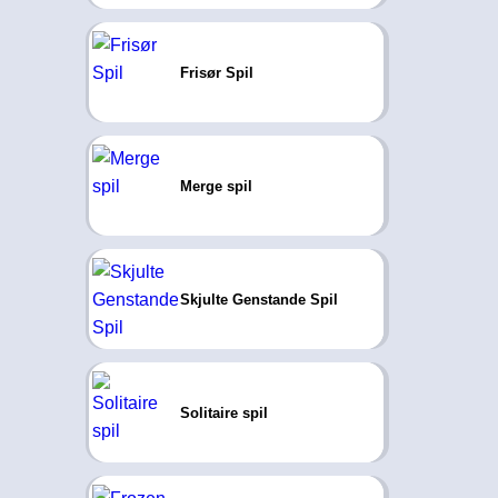
Frisør Spil
Merge spil
Skjulte Genstande Spil
Solitaire spil