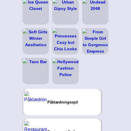
Påklædningsspil