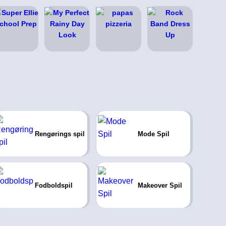
Rengørings spil
Mode Spil
Fodboldspil
Makeover Spil