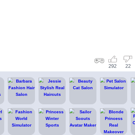
292
22