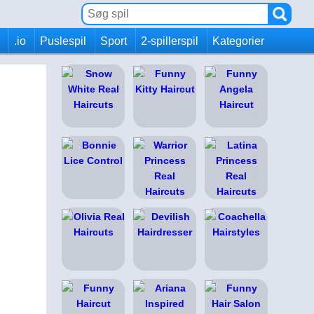
.io
Puslespil
Sport
2-spillerspil
Kategorier