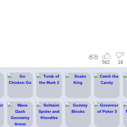
562
18