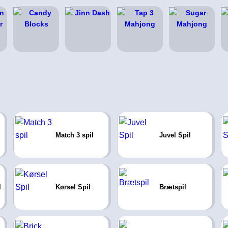
Match 3 spil
Juvel Spil
l
Kørsel Spil
Brætspil