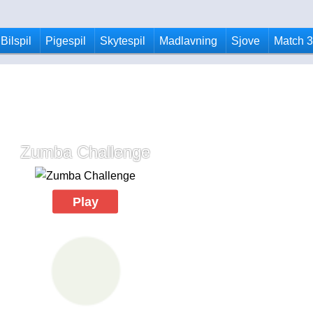
Bilspil
Pigespil
Skytespil
Madlavning
Sjove
Match 3
Zumba Challenge
Play