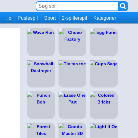
.io
Puslespil
Sport
2-spillerspil
Kategorier