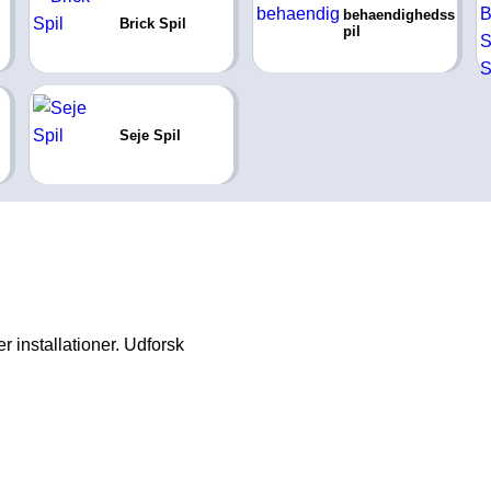
behaendighedss
Brick Spil
pil
Seje Spil
 installationer. Udforsk