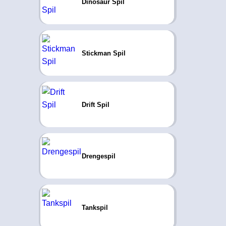
Dinosaur Spil
Stickman Spil
Drift Spil
Drengespil
Tankspil