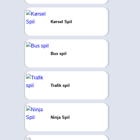
Kørsel Spil
Bus spil
Trafik spil
Ninja Spil