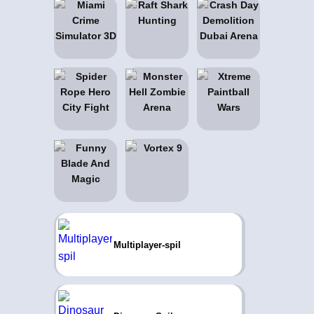
Multiplayer-spil