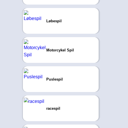
Løbespil
Motorcykel Spil
Puslespil
racespil