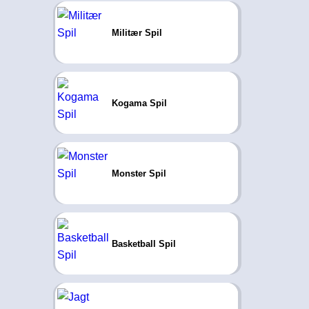
Militær Spil
Kogama Spil
Monster Spil
Basketball Spil