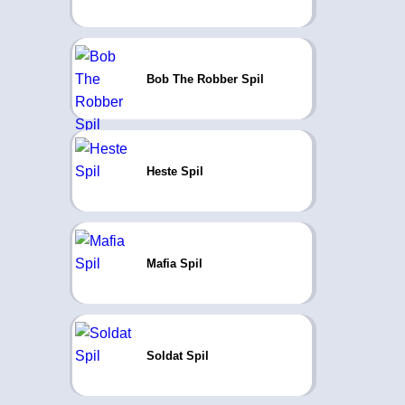
Bob The Robber Spil
Heste Spil
Mafia Spil
Soldat Spil