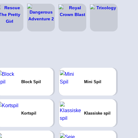
Block Spil
Mini Spil
Kortspil
Klassiske spil