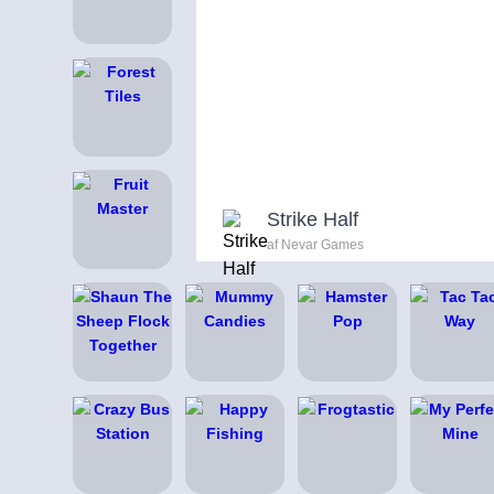
Strike Half
af Nevar Games