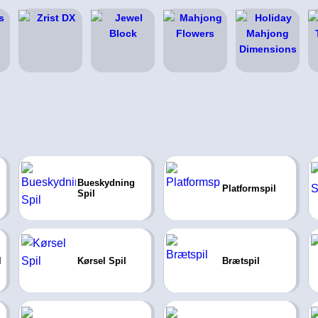
Bueskydning
Platformspil
Spil
l
Kørsel Spil
Brætspil