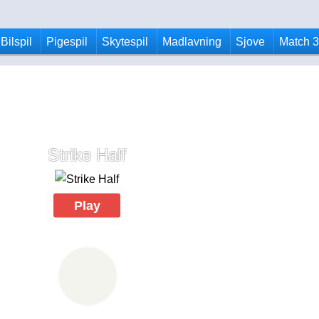
Bilspil
Pigespil
Skytespil
Madlavning
Sjove
Match 3
Strike Half
Play