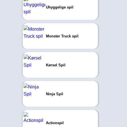
Uhyggelige spil
Monster Truck spil
Kørsel Spil
Ninja Spil
Actionspil