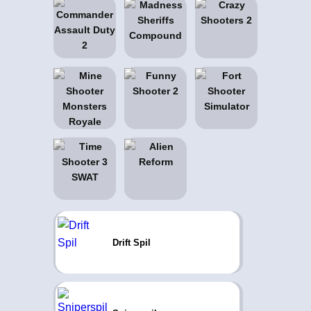
Drift Spil