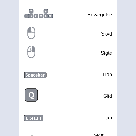
W
Bevægelse
A
S
D
Skyd
Sigte
Spacebar
Hop
Q
Glid
L SHIFT
Løb
Skift