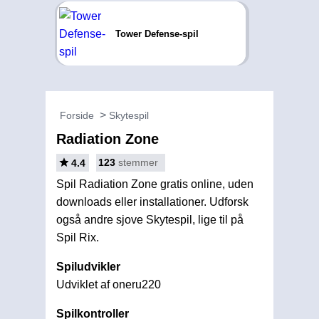
Tower Defense-spil
Forside
Skytespil
Radiation Zone
123
stemmer
4.4
Spil Radiation Zone gratis online, uden
downloads eller installationer. Udforsk
også andre sjove Skytespil, lige til på
Spil Rix.
Spiludvikler
Udviklet af oneru220
Spilkontroller