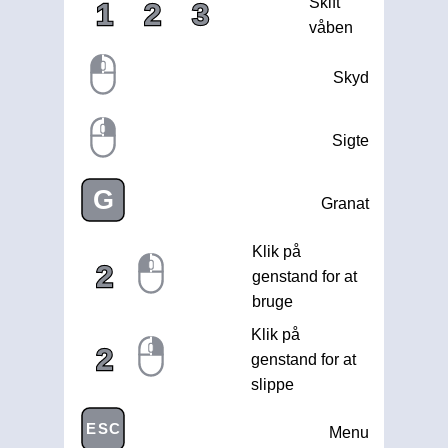
Skift
1
2
3
våben
Skyd
Sigte
G
Granat
Klik på
2
genstand for at
bruge
Klik på
2
genstand for at
slippe
ESC
Menu