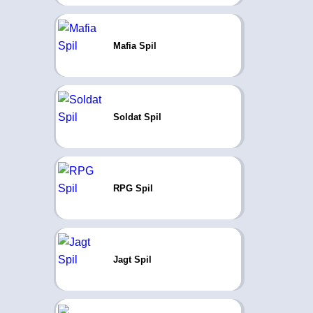
Mafia Spil
Soldat Spil
RPG Spil
Jagt Spil