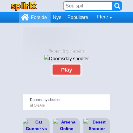
Flere
Forside
Nye
Populære
Doomsday shooter
Play
Doomsday shooter
af OleAle