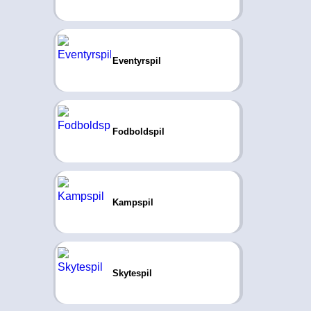
Eventyrspil
Fodboldspil
Kampspil
Skytespil