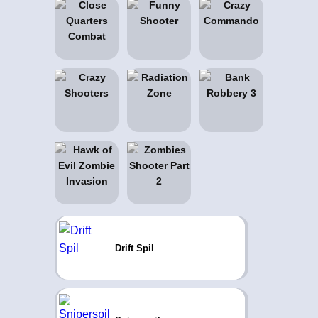
Drift Spil