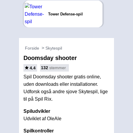
Tower Defense-spil
Forside
Skytespil
Doomsday shooter
132
stemmer
4.4
Spil Doomsday shooter gratis online,
uden downloads eller installationer.
Udforsk også andre sjove Skytespil, lige
til på Spil Rix.
Spiludvikler
Udviklet af OleAle
Spilkontroller