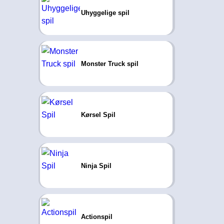
Uhyggelige spil
Monster Truck spil
Kørsel Spil
Ninja Spil
Actionspil