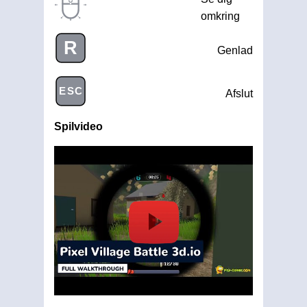
omkring
R
Genlad
ESC
Afslut
Spilvideo