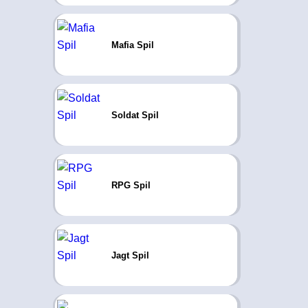
Mafia Spil
Soldat Spil
RPG Spil
Jagt Spil