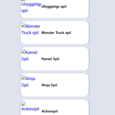
Uhyggelige spil
Monster Truck spil
Kørsel Spil
Ninja Spil
Actionspil