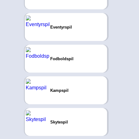
Eventyrspil
Fodboldspil
Kampspil
Skytespil