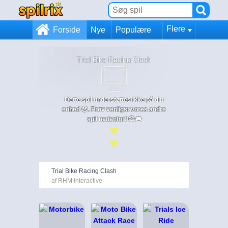
Flere
Forside
Nye
Populære
Trial Bike Racing Clash
Dette spil understøttes ikke på din
enhed 😞. Prøv venligst vores andre
spil nedenfor! 😄🎮
Trial Bike Racing Clash
af RHM Interactive