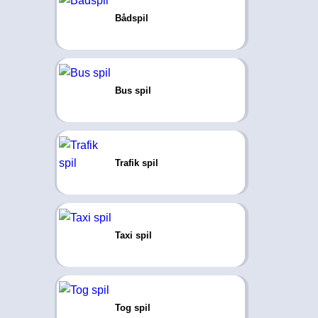
Bådspil
Bus spil
Trafik spil
Taxi spil
Tog spil