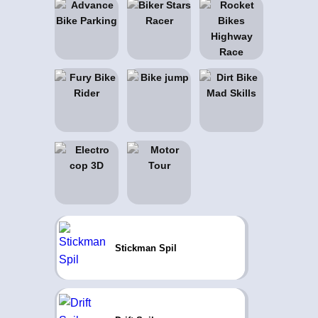
Stickman Spil