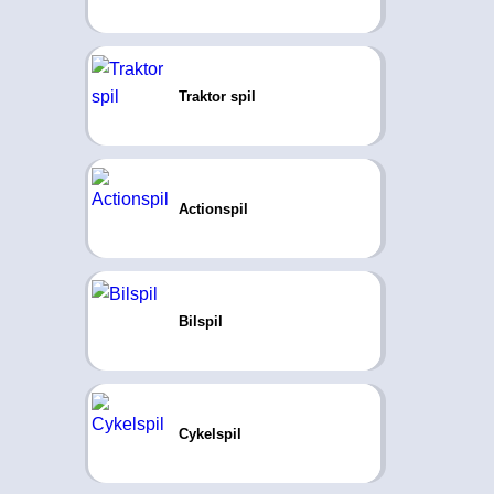
Traktor spil
Actionspil
Bilspil
Cykelspil