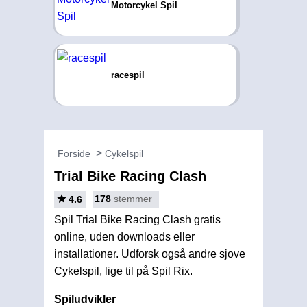
Motorcykel Spil
racespil
Forside
Cykelspil
Trial Bike Racing Clash
178
stemmer
4.6
Spil Trial Bike Racing Clash gratis
online, uden downloads eller
installationer. Udforsk også andre sjove
Cykelspil, lige til på Spil Rix.
Spiludvikler