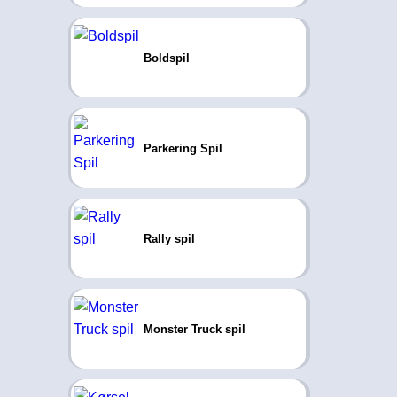
Boldspil
Parkering Spil
Rally spil
Monster Truck spil