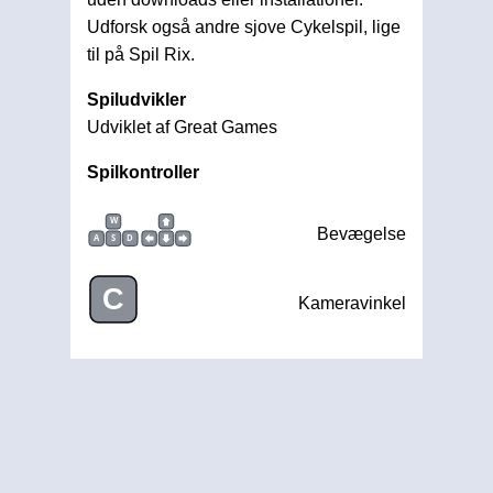
Udforsk også andre sjove Cykelspil, lige
til på Spil Rix.
Spiludvikler
Udviklet af Great Games
Spilkontroller
W
Bevægelse
A
S
D
C
Kameravinkel