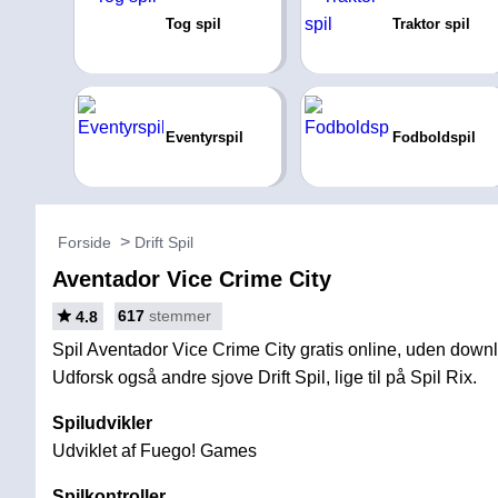
Tog spil
Traktor spil
Eventyrspil
Fodboldspil
Forside
Drift Spil
Aventador Vice Crime City
617
stemmer
4.8
Spil Aventador Vice Crime City gratis online, uden downlo
Udforsk også andre sjove Drift Spil, lige til på Spil Rix.
Spiludvikler
Udviklet af Fuego! Games
Spilkontroller