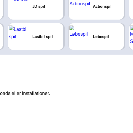
3D spil
Actionspil
Lastbil spil
Løbespil
ads eller installationer.