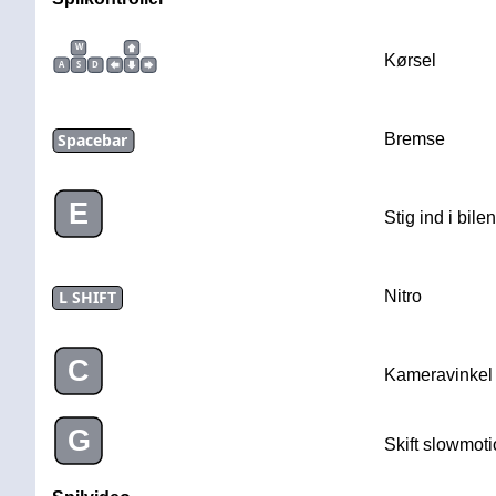
W
Kørsel
A
S
D
Spacebar
Bremse
E
Stig ind i bilen
L SHIFT
Nitro
C
Kameravinkel
G
Skift slowmot