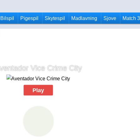
Bilspil
Pigespil
Skytespil
Madlavning
Sjove
Match 3
ventador Vice Crime City
Play