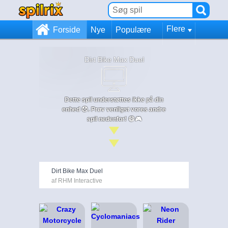
Flere
Forside
Nye
Populære
Dirt Bike Max Duel
Dette spil understøttes ikke på din
enhed 😞. Prøv venligst vores andre
spil nedenfor! 😄🎮
Dirt Bike Max Duel
af RHM Interactive