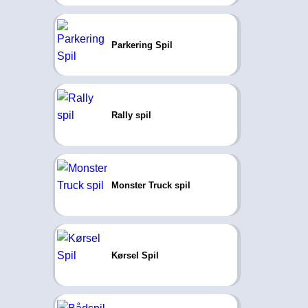
Parkering Spil
Rally spil
Monster Truck spil
Kørsel Spil