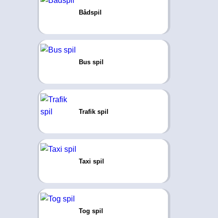
Bådspil
Bus spil
Trafik spil
Taxi spil
Tog spil