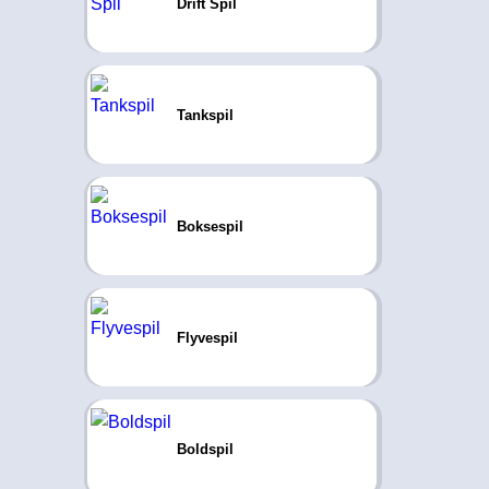
Drift Spil
Tankspil
Boksespil
Flyvespil
Boldspil