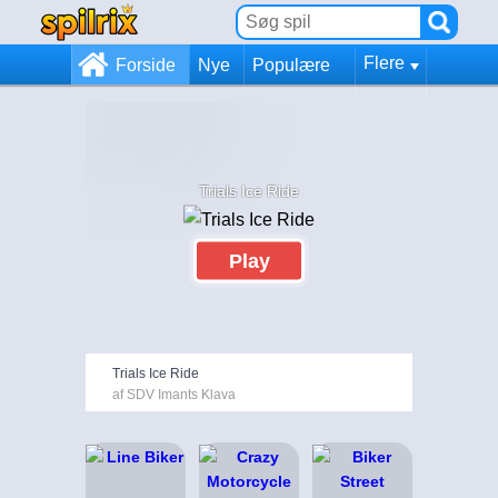
Flere
Forside
Nye
Populære
Trials Ice Ride
Play
Trials Ice Ride
af SDV Imants Klava