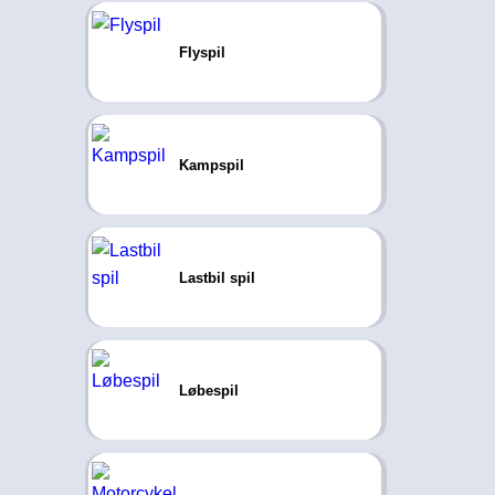
Flyspil
Kampspil
Lastbil spil
Løbespil