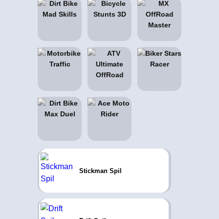
Stickman Spil