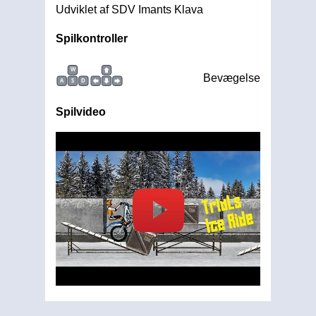
Udviklet af SDV Imants Klava
Spilkontroller
W
Bevægelse
A
S
D
Spilvideo