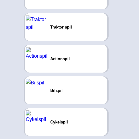
Traktor spil
Actionspil
Bilspil
Cykelspil