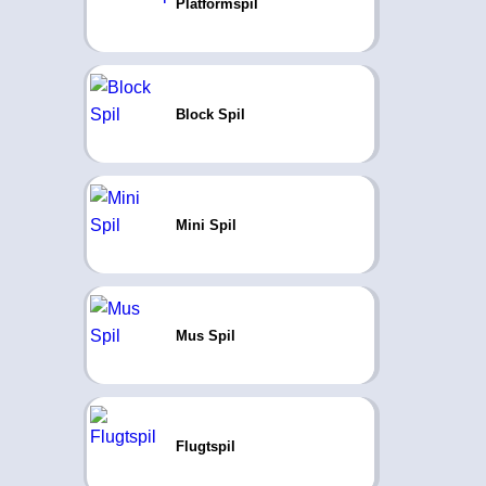
Platformspil
Block Spil
Mini Spil
Mus Spil
Flugtspil