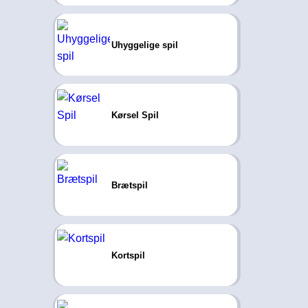
Uhyggelige spil
Kørsel Spil
Brætspil
Kortspil