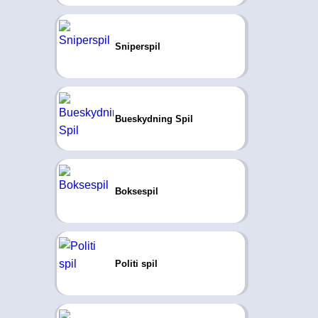
Sniperspil
Bueskydning Spil
Boksespil
Politi spil