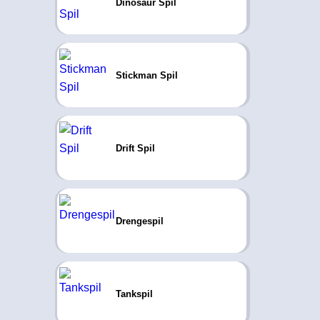
Dinosaur Spil
Stickman Spil
Drift Spil
Drengespil
Tankspil