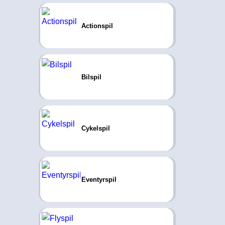
Actionspil
Bilspil
Cykelspil
Eventyrspil