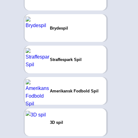
Brydespil
Straffespark Spil
Amerikansk Fodbold Spil
3D spil