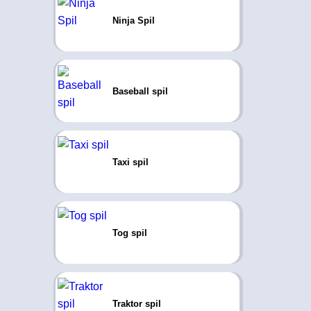
Ninja Spil
Baseball spil
Taxi spil
Tog spil
Traktor spil