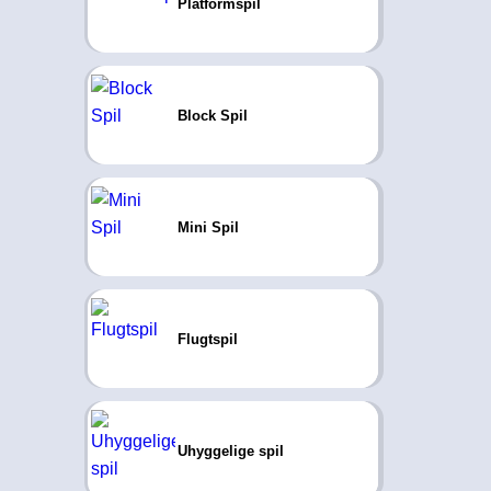
Platformspil
Block Spil
Mini Spil
Flugtspil
Uhyggelige spil