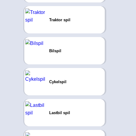
Traktor spil
Bilspil
Cykelspil
Lastbil spil