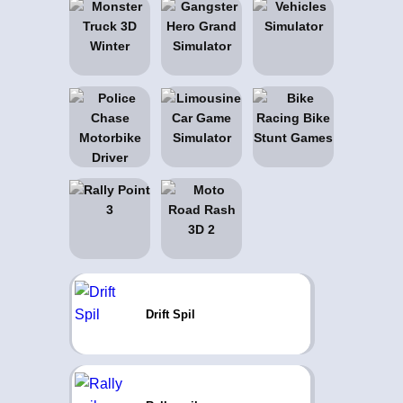
Drift Spil