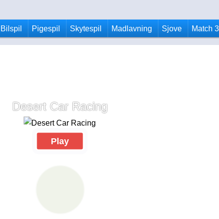
Bilspil
Pigespil
Skytespil
Madlavning
Sjove
Match 3
Desert Car Racing
Play