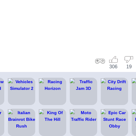
306
19