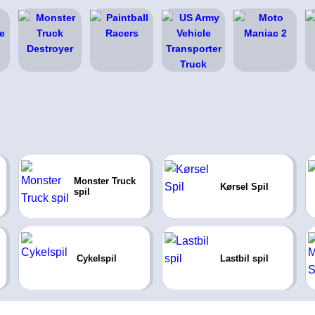
Monster Truck
Kørsel Spil
spil
Cykelspil
Lastbil spil