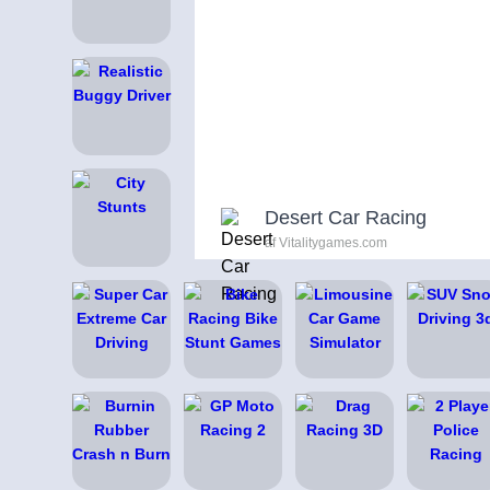
Desert Car Racing
af Vitalitygames.com