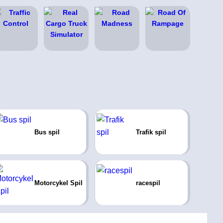
Bus spil
Trafik spil
Motorcykel Spil
racespil