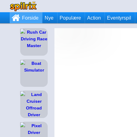
Forside
Nye
Populære
Action
Eventyrspil